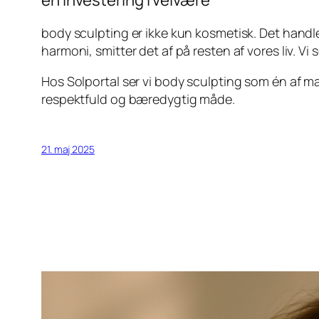
en investering i velvære
body sculpting er ikke kun kosmetisk. Det handler
harmoni, smitter det af på resten af vores liv. V
Hos Solportal ser vi body sculpting som én af man
respektfuld og bæredygtig måde.
21. maj 2025