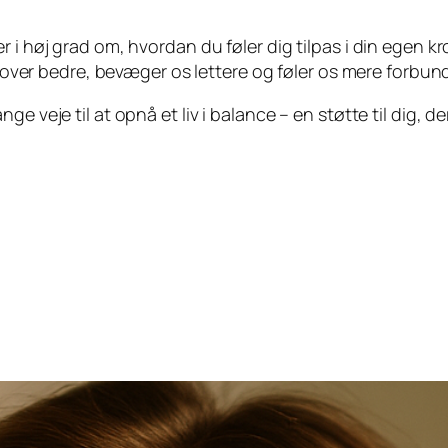
 i høj grad om, hvordan du føler dig tilpas i din egen kro
i sover bedre, bevæger os lettere og føler os mere forbun
ge veje til at opnå et liv i balance – en støtte til dig,