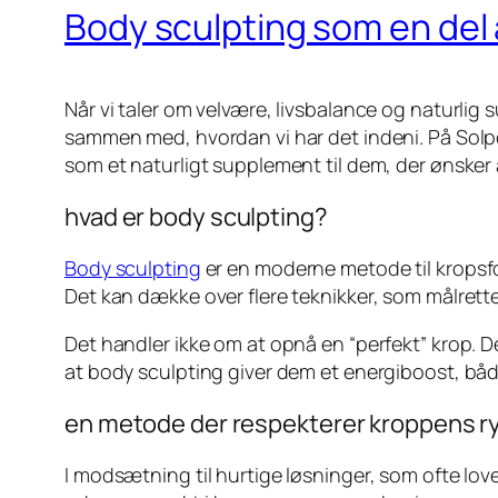
Body sculpting som en del a
Når vi taler om velvære, livsbalance og naturlig
sammen med, hvordan vi har det indeni. På Solpor
som et naturligt supplement til dem, der ønsker
hvad er body sculpting?
Body sculpting
er en moderne metode til kropsf
Det kan dække over flere teknikker, som målrett
Det handler ikke om at opnå en “perfekt” krop. De
at body sculpting giver dem et energiboost, bå
en metode der respekterer kroppens 
I modsætning til hurtige løsninger, som ofte lov