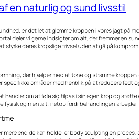
f en naturlig og sund livsstil
 sundhed, er det let at glemme kroppen i vores jagt på 
tal deler vi gerne indsigter om alt, der fremmer en sun
 at styrke deres kropslige trivsel uden at gå på kompro
ormning, der hjælper med at tone og stramme kroppen –
er specifikke områder med henblik på at reducere fedt o
t handler om at føle sig tilpas i sin egen krop og støtte 
de fysisk og mentalt, netop fordi behandlingen arbejde
rytme
er mere end de kan holde, er body sculpting en proces, 