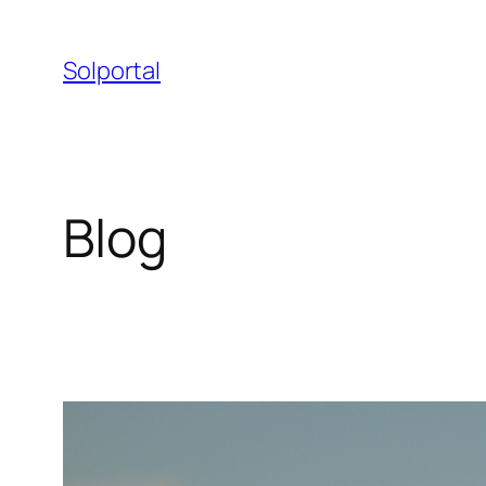
Spring
til
Solportal
indhold
Blog