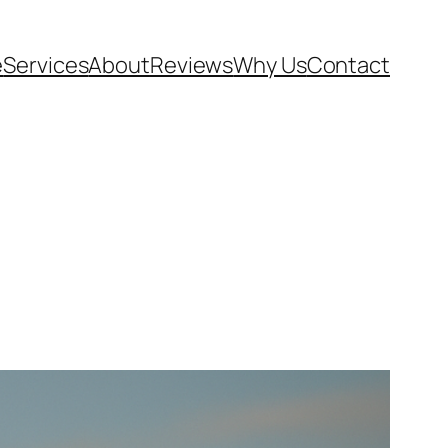
e
Services
About
Reviews
Why Us
Contact