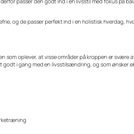
rfor passer den godt ind i en livsstil med fokus på ba
rie, og de passer perfekt ind i en holistisk hverdag, hvo
, men som oplever, at visse områder på kroppen er svære
 godt i gang med en livsstilsændring, og som ønsker eks
yrketræning