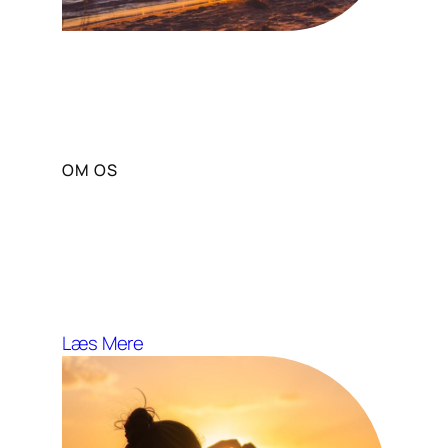
OM OS
Vores Mission og Vision
Solportal stræber efter at fremme
sund livsstil og wellness gennem
solens fordele.
Læs Mere