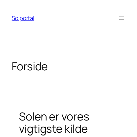
Spring
til
Solportal
indhold
Forside
Solen er vores
vigtigste kilde