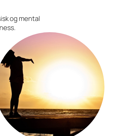
isk og mental
ness.