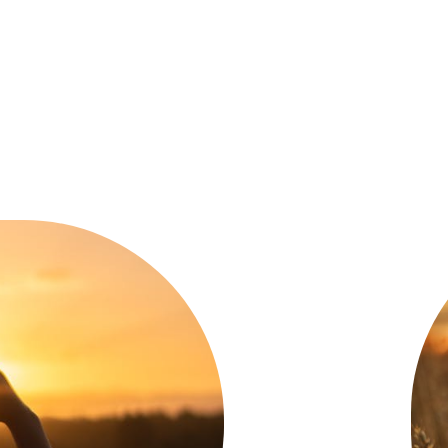
sund livsstil og wellness gennem solens