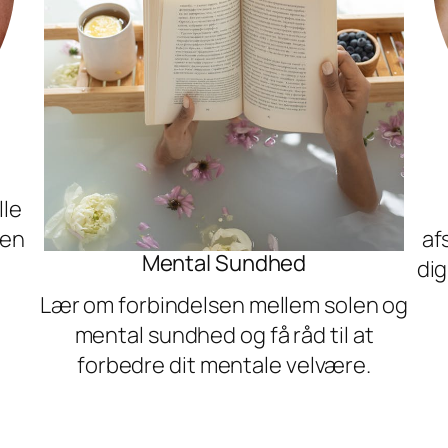
lle
den
af
Mental Sundhed
dig
Lær om forbindelsen mellem solen og
mental sundhed og få råd til at
forbedre dit mentale velvære.