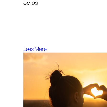
OM OS
Vores Mission og Vision
Solportal stræber efter at fremme 
fordele.
Læs Mere