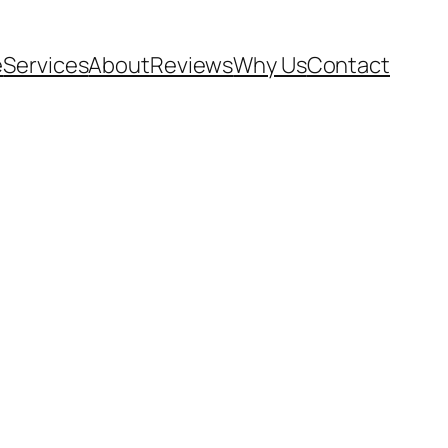
e
Services
About
Reviews
Why Us
Contact