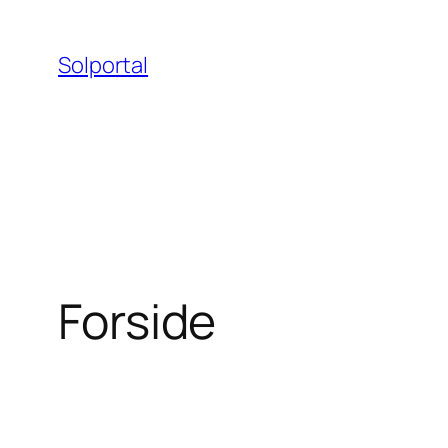
Spring
til
Solportal
indhold
Forside