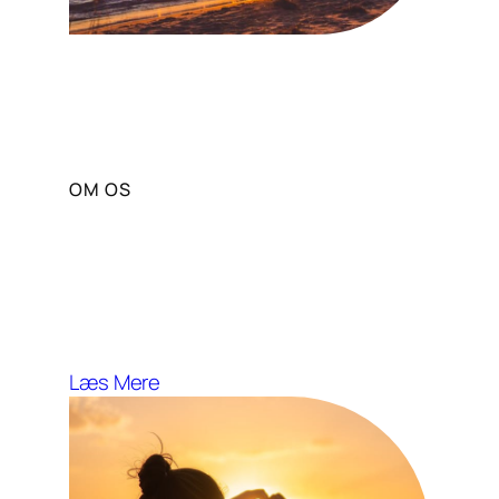
OM OS
Vores Mission og Vision
Solportal stræber efter at fremme
sund livsstil og wellness gennem
solens fordele.
Læs Mere