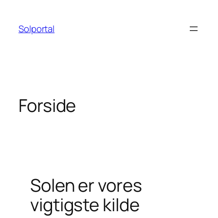
Spring
til
Solportal
indhold
Forside
Solen er vores
vigtigste kilde