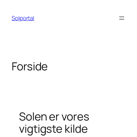
Spring
til
Solportal
indhold
Forside
Solen er vores
vigtigste kilde