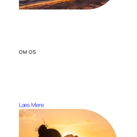
OM OS
Vores Mission og Vision
Solportal stræber efter at fremme
sund livsstil og wellness gennem
solens fordele.
Læs Mere