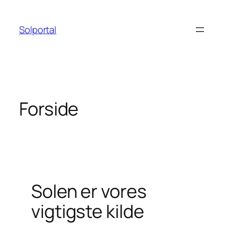
Spring
til
Solportal
indhold
Forside
Solen er vores
vigtigste kilde