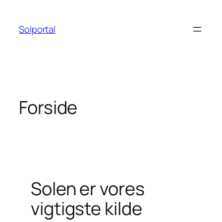
Spring
til
Solportal
indhold
Forside
Solen er vores
vigtigste kilde