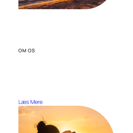
OM OS
Vores Mission og Vision
Solportal stræber efter at fremme
sund livsstil og wellness gennem
solens fordele.
Læs Mere