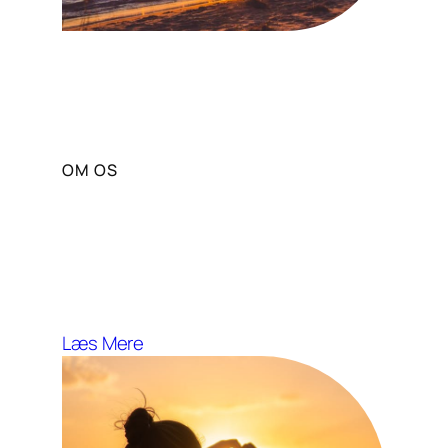
OM OS
Vores Mission og Vision
Solportal stræber efter at fremme
sund livsstil og wellness gennem
solens fordele.
Læs Mere