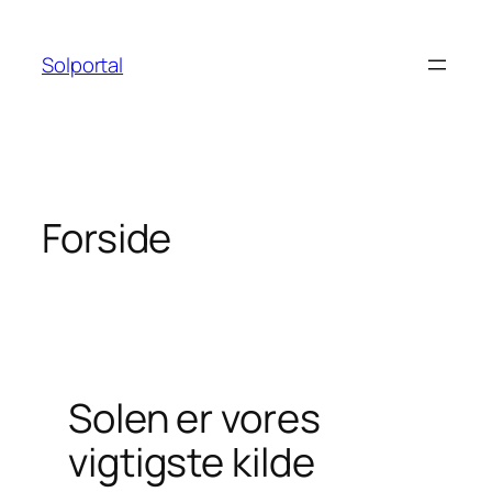
Spring
til
Solportal
indhold
Forside
Solen er vores
vigtigste kilde