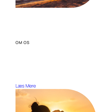
OM OS
Vores Mission og Vision
Solportal stræber efter at fremme
sund livsstil og wellness gennem
solens fordele.
Læs Mere