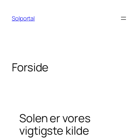
Spring
til
Solportal
indhold
Forside
Solen er vores
vigtigste kilde